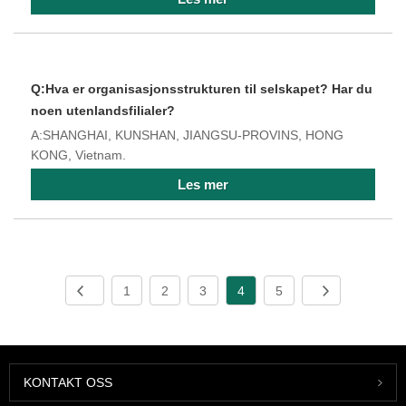
Q:Hva er organisasjonsstrukturen til selskapet? Har du
noen utenlandsfilialer?
A:SHANGHAI, KUNSHAN, JIANGSU-PROVINS, HONG
KONG, Vietnam.
Les mer
1
2
3
4
5
KONTAKT OSS