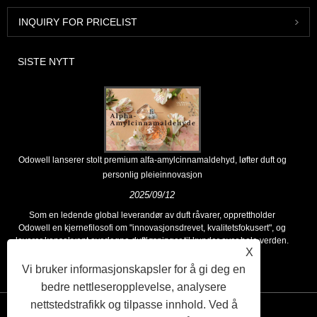
INQUIRY FOR PRICELIST
SISTE NYTT
Odowell lanserer stolt premium alfa-amylcinnamaldehyd, løfter duft og
personlig pleieinnovasjon
2025/09/12
Som en ledende global leverandør av duft råvarer, opprettholder
Odowell en kjernefilosofi om "innovasjonsdrevet, kvalitetsfokusert", og
leverer konsekvent overlegne duftløsninger til kunder over hele verden.
X
Vi bruker informasjonskapsler for å gi deg en
bedre nettleseropplevelse, analysere
nettstedstrafikk og tilpasse innhold. Ved å