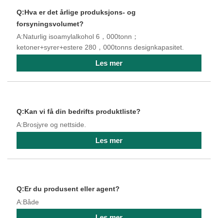
Q:Hva er det årlige produksjons- og
forsyningsvolumet?
A:Naturlig isoamylalkohol 6，000tonn；
ketoner+syrer+estere 280，000tonns designkapasitet.
Les mer
Q:Kan vi få din bedrifts produktliste?
A:Brosjyre og nettside.
Les mer
Q:Er du produsent eller agent?
A:Både
Les mer