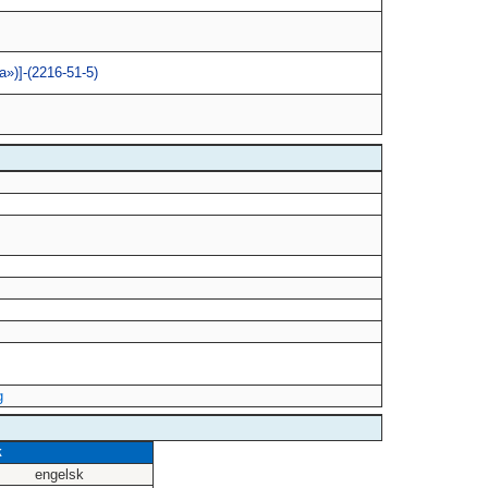
a»)]-(2216-51-5)
g
k
engelsk