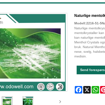
Naturlige mentolk
Modell:2216-51-5Na
Naturlige mentolkrys
mentolkrystaller kan
kan naturlige mentolkr
Menthol Crystals også
bruk. Natural Mentho
nese, svelg, halsbet
medisin.
Send forespørs
Facebook
X
Wha