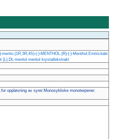
(-)-mento
;
(1R,3R,4S)-(-)-MENTHOL
;
(R)-(-)-Menthol
;
Emtricitabi
l (L)
;
DL-mentol mentol krystallekstrakt
;
for oppløsning av syrer
;
Monosykliske monoterpener
;