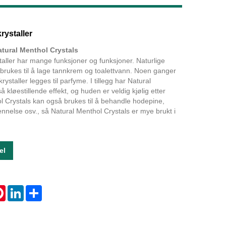
Live
rystaller
tural Menthol Crystals
taller har mange funksjoner og funksjoner. Naturlige
 brukes til å lage tannkrem og toalettvann. Noen ganger
ystaller legges til parfyme. I tillegg har Natural
 kløestillende effekt, og huden er veldig kjølig etter
l Crystals kan også brukes til å behandle hodepine,
ennelse osv., så Natural Menthol Crystals er mye brukt i
el
tsApp
Pinterest
LinkedIn
Share