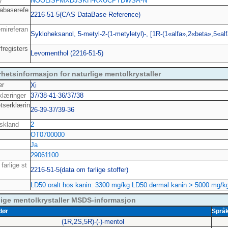
y
NOOLISFMXDJSKH-KXUCPTDWSA-N
abaserefe
2216-51-5(CAS DataBase Reference)
mireferan
Sykloheksanol, 5-metyl-2-(1-metyletyl)-, [1R-(1«alfa»,2«beta»,5«alf
fregisters
Levomenthol (2216-51-5)
rhetsinformasjon for naturlige mentolkrystaller
er
Xi
klæringer
37/38-41-36/37/38
tserklærin
26-39-37/39-36
skland
2
OT0700000
Ja
e
29061100
farlige st
2216-51-5(data om farlige stoffer)
LD50 oralt hos kanin: 3300 mg/kg LD50 dermal kanin > 5000 mg/k
lige mentolkrystaller MSDS-informasjon
dør
Språ
(1R,2S,5R)-(-)-mentol