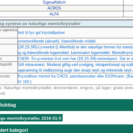
SigmaAldrich
ACROS
ALFA
og syntese av naturlige mentolkrystaller
e egenska
hvit til lys gul krystallpulver
smertestillende (aktuelt), kløestillende middel
(1R,2S,5R)-(-)-mentol (L-Menthol) er den naturlige formen for ment
ig og kløestillende legemiddel, karminativt legemiddel. Mentolkrysta
on
ChEBI: En p-mentan-3-ol som har (1R,2S,5R)-stereokjemi. Det er 
tsprofil
Gift intravenøst. Moderat giftig ved svelging, intraperitoneal og su
oppvarming til nedbrytning avgir den skarp røyk og irriterende røyk.
toder
Krystalliser mentol fra CHCl3, petroleumseter eller EtOH/vann. [B
IV 150.]
: Naturlige mentolkrystaller, leverandører, engros, på lager, gratis prøve,
nti
dukttag
ige mentolkrystaller, 2216-51-5
tert kategori