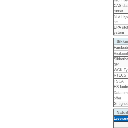
InChIKe
CAS-dat
ranse
NIST kje
se
EPA stof
ystem
Sikke
Farekod
Risikoer
Sikkerhe
ger
WGK Ty
RTECS
TSCA
HS-kod
Data om 
offer
Giftighet
Natur
Leveran