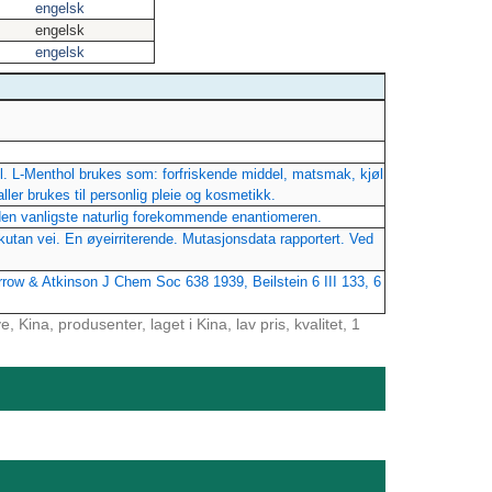
engelsk
engelsk
engelsk
ol. L-Menthol brukes som: forfriskende middel, matsmak, kjøl
ller brukes til personlig pleie og kosmetikk.
den vanligste naturlig forekommende enantiomeren.
bkutan vei. En øyeirriterende. Mutasjonsdata rapportert. Ved
arrow & Atkinson J Chem Soc 638 1939, Beilstein 6 III 133, 6
 Kina, produsenter, laget i Kina, lav pris, kvalitet, 1