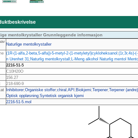
duktbeskrivelse
lige mentolkrystaller Grunnleggende informasjon
nav
Naturlige mentolkrystaller
me
(1R-(1-alfa,2-beta,5-alfa))-5-metyl-2-(1-metyletyl)cykloheksanol
;
(1r,3r,4s)-
n Urenhet 31
;
Naturlig mentolkrystall
;
L-Meng alkohol Naturlig mentol Mento
2216-51-5
C10H20O
156.27
:
218-690-9
kat
Inhibitorer
;
Organiske stoffer
;
chiral
;
API
;
Biokjemi
;
Terpener
;
Terpener (andre)
Optisk oppløsning
;
Syntetisk organisk kjemi
2216-51-5.mol