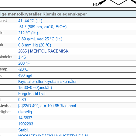
lige mentolkrystaller Kjemiske egenskaper
unkt
41–44 °C (lit.)
-51 º (589 nm, c=10, EtOH)
nkt
212 °C (lit.)
0,89 g/mL ved 25 °C (lit.)
ykk
0,8 mm Hg (20 °C)
2665 | MENTOL RACEMISK
gsindeks
1.46
200 °F
stemp.
-20°C
et
490mg/l
Krystaller eller krystallinske nåler
15.30±0.60(anslått)
Fargeløs til hvit
t
0.89
tivitet
[a]22/D 49°, c = 10 i 95 % etanol
elighet
uløselig
14.5837
1902293
:
Stabil.