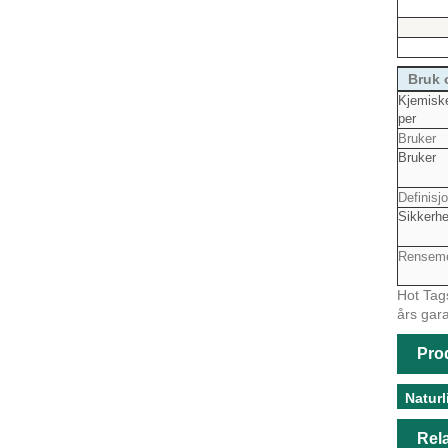
Bruk 
Kjemisk
per
Bruker
Bruker
Definisj
Sikkerhe
Renseme
Hot Tags
års gara
Pro
Naturl
Rela