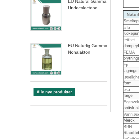
EU Natural Gamma
Undecalactone
Natur
Smeltep
alfa
Kokepu
tetthet
EU Naturlig Gamma
damptr
Nonalakton
FEMA
brytnin
Fp
lagring
løseligh
form
pka
Alle nye produkter
farge
Egenvek
optisk ak
Vannløs
Merck
BRN
Stabilitet