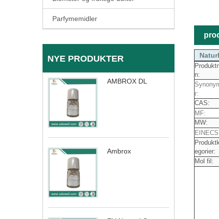
Parfymemidler
pro
Natur
NYE PRODUKTER
Produkt
n:
AMBROX DL
Synony
r:
CAS:
MF:
MW:
EINECS
Produkt
Ambrox
egorier:
Mol fil: