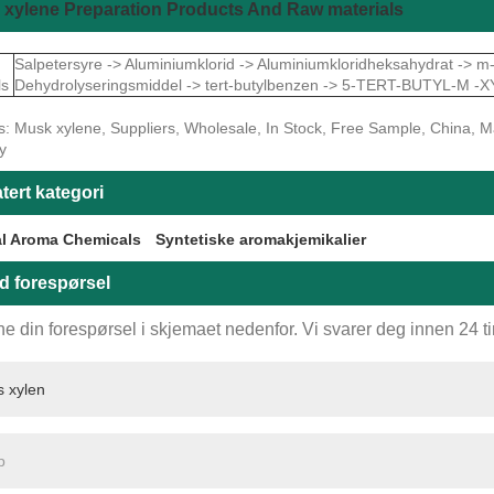
xylene Preparation Products And Raw materials
Salpetersyre -> Aluminiumklorid -> Aluminiumkloridheksahydrat -> m-
ls
Dehydrolyseringsmiddel -> tert-butylbenzen -> 5-TERT-BUTYL-M -
s: Musk xylene, Suppliers, Wholesale, In Stock, Free Sample, China, Ma
y
tert kategori
al Aroma Chemicals
Syntetiske aromakjemikalier
d forespørsel
ne din forespørsel i skjemaet nedenfor. Vi svarer deg innen 24 t