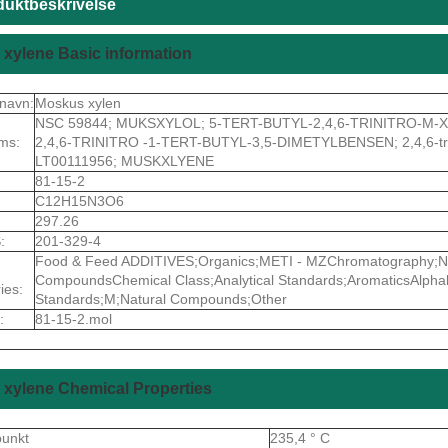
duktbeskrivelse
xylene Basic information
navn:
Moskus xylen
NSC 59844; MUKSXYLOL; 5-TERT-BUTYL-2,4,6-TRINITRO-M-XYLENE
ms:
2,4,6-TRINITRO -1-TERT-BUTYL-3,5-DIMETYLBENSEN; 2,4,6-trini
LT00111956; MUSKXLYENE
81-15-2
C12H15N3O6
297.26
:
201-329-4
Food & Feed ADDITIVES;Organics;METI - MZChromatography;Nat
CompoundsChemical Class;Analytical Standards;AromaticsAlphab
ies:
Standards;M;Natural Compounds;Other
:
81-15-2.mol
xylene Chemical Properties
punkt
235,4 ° C