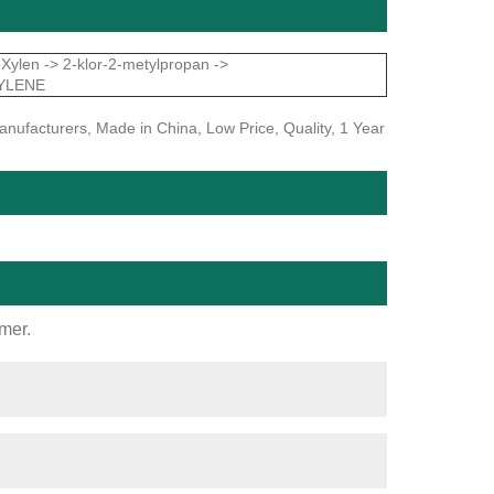
Xylen -> 2-klor-2-metylpropan ->
XYLENE
nufacturers, Made in China, Low Price, Quality, 1 Year
imer.