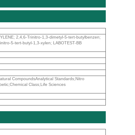
; 2,4,6-Trinitro-1,3-dimetyl-5-tert-butylbenzen;
tro-5-tert-butyl-1,3-xylen; LABOTEST-BB
ural CompoundsAnalytical Standards;Nitro
etic;Chemical Class;Life Sciences