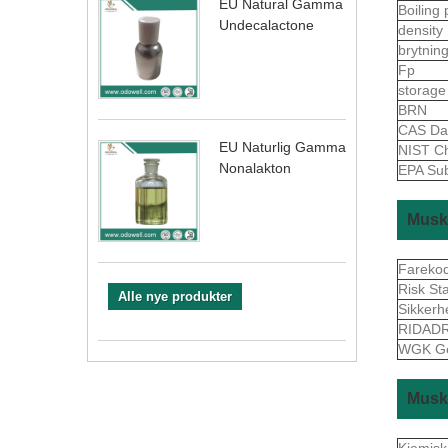
EU Natural Gamma
Boiling 
Undecalactone
density
brytnin
Fp
storage
BRN
CAS Da
EU Naturlig Gamma
NIST Ch
Nonalakton
EPA Sub
Musk 
Fareko
Risk St
Alle nye produkter
Sikkerh
RIDAD
WGK G
Musk 
Kjemisk