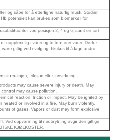
er og såpe for å etterligne naturlig musk. Studier
 Hb potensielt kan brukes som biomarkør for
ubstituenter ved posisjon 2, 4 og 6, samt en tert-
len er uoppløselig i vann og tettere enn vann. Derfor
 være giftig ved svelging. Brukes til å lage andre
sk reaksjon, friksjon eller innvirkning.
 products may cause severe injury or death. May
e control may cause pollution.
emical reaction, friction or impact. May be ignited by
eated or involved in a fire. May burn violently.
unts of gases. Vapors or dust may form explosive
ff. Ved oppvarming til nedbrytning avgir den giftige
ATISKE KJØLKOSTER.