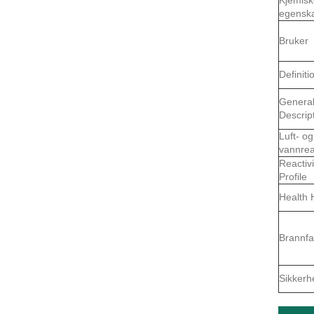
egensk
Bruker
Definiti
Genera
Descrip
Luft- og
vannrea
Reactivi
Profile
Health 
Brannfa
Sikkerhe