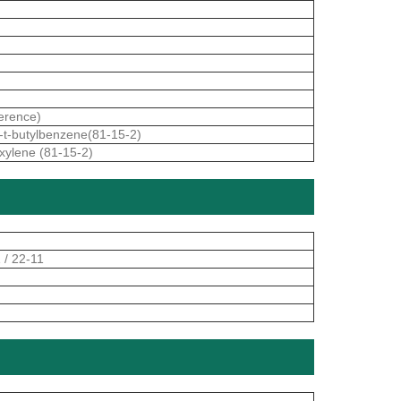
erence)
5-t-butylbenzene(81-15-2)
-xylene (81-15-2)
 / 22-11