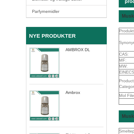
pro
Parfymemidler
Musk 
Produkt
NYE PRODUKTER
Synony
AMBROX DL
CAS:
MF:
MW:
EINECS
Product
Categor
Ambrox
Mol File
Musk 
Smelte