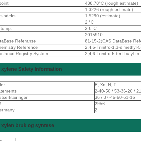
point
438.78°C (rough estimate)
1.3226 (rough estimate)
gsindeks
1.5290 (estimate)
2 °C
 temp.
2-8°C
2015910
taBase Referanse
81-15-2(CAS DataBase Ref
emistry Reference
2,4,6-Trinitro-1,3-dimethyl-
stance Registry System
2,4,6-Trinitro-5-tert-butyl-m
xylene Safety Information
der
E, Xn, N, F
atements
2-40-50 / 53-36-20 / 21
etserklæringer
36 / 37-46-60-61-16
R
2956
ermany
2
xylen bruk og syntese
e