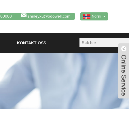
380008
shirleyxu@odowell.com
Norsk‎
KONTAKT OSS