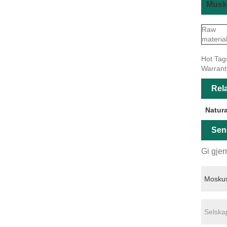
Musk 
Raw
materia
Hot Tag
Warrant
Rela
Natur
Sen
Gi gjer