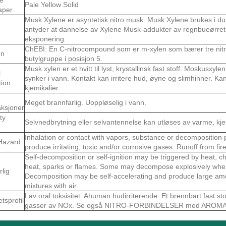
Pale Yellow Solid
aper
Musk Xylene er asyntetisk nitro musk. Musk Xylene brukes i duft
antyder at dannelse av Xylene Musk-addukter av regnbueørret
eksponering.
ChEBI: En C-nitrocompound som er m-xylen som bærer tre nitros
on
butylgruppe i posisjon 5.
Musk xylen er et hvitt til lyst, krystallinsk fast stoff. Moskusxy
l
synker i vann. Kontakt kan irritere hud, øyne og slimhinner. Kan
tion
kjemikalier.
Meget brannfarlig. Uoppløselig i vann.
ksjoner
ty
Selvnedbrytning eller selvantennelse kan utløses av varme, kjemi
Inhalation or contact with vapors, substance or decomposition
Hazard
produce irritating, toxic and/or corrosive gases. Runoff from fir
Self-decomposition or self-ignition may be triggered by heat, ch
heat, sparks or flames. Some may decompose explosively when h
rlig
Decomposition may be self-accelerating and produce large amo
mixtures with air.
Lav oral toksisitet. Ahuman hudirriterende. Et brennbart fast sto
tsprofil
gasser av NOx. Se også NITRO-FORBINDELSER med AROM